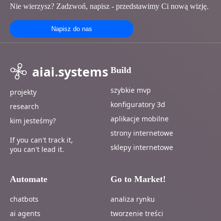
Nie wierzysz? Zadzwoń, napisz - przedstawimy Ci nową wizję.
Napisz do nas
aiai.systems
Build
szybkie mvp
projekty
konfiguratory 3d
research
aplikacje mobilne
kim jesteśmy?
strony internetowe
If you can't track it,
sklepy internetowe
you can't lead it.
Automate
Go to Market!
chatbots
analiza rynku
ai agents
tworzenie treści